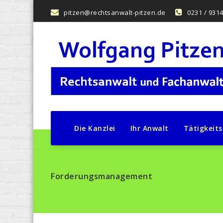
Skip
pitzen@rechtsanwalt-pitzen.de
0231 / 931
to
content
Die Kanzlei
Ihr Anwalt
Tätigkeits
Forderungsmanagement