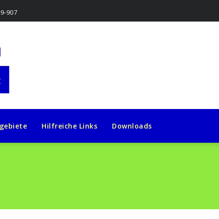
49-907
gebiete
Hilfreiche Links
Downloads